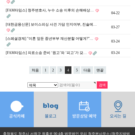
[FAM타임스] 청주변호사, 누수 소송 이후의 손해배상…
04-22
[대한금융신문] 보이스피싱 사건 가담 인지여부, 진술에…
03-27
[스페셜경제] "이혼 앞둔 중년부부 재산분할 어떻게?”…
03-24
[FAM타임스] 의료소송 준비 ‘원고’와 ‘피고’가 갖…
03-24
처음
1
2
3
4
5
다음
맨끝
충청북도 청주시 서원구 원흥로 90 4층 법무법인 우리 청주분사무소 (청주지방법