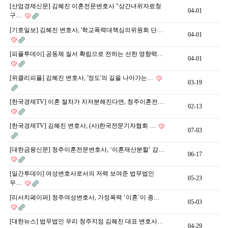
[산업경제신문] 김혜진 이혼전문변호사 "상간녀위자료청
04-01
구…
[기호일보] 김혜진 변호사, '학교폭력대책심의위원회 단…
04-01
[피플투데이] 공동체 질서 확립으로 전하는 선한 영향력…
04-01
[위클리피플] 김혜진 변호사, '정도'의 길을 나아가는…
03-19
[한국경제TV] 이혼 절차가 지저분해진다면, 청주이혼전…
02-13
[한국경제TV] 김혜진 변호사, (사)한국전문기자협회 …
07-03
[대한금융신문] 청주이혼전문변호사, ‘이혼재산분할’ 감…
06-17
[일간투데이] 여성변호사로서의 저력 보여준 법무법인
05-23
우…
[리서치페이퍼] 청주여성변호사, 가정폭력 ‘이혼’이 종…
05-03
[대한뉴스] 법무법인 우리 청주지점 김혜진 대표 변호사…
04-29