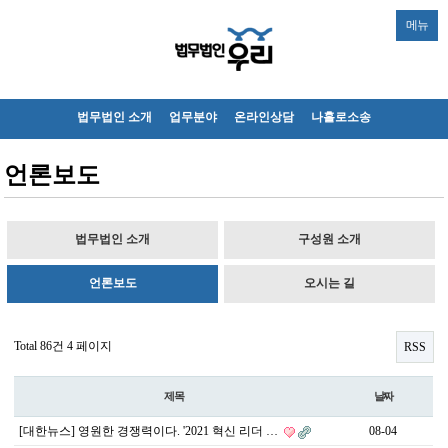
메뉴
법무법인 소개
업무분야
온라인상담
나홀로소송
언론보도
법무법인 소개
구성원 소개
언론보도
오시는 길
Total 86건
4 페이지
RSS
제목
날짜
[대한뉴스] 영원한 경쟁력이다. '2021 혁신 리더 …
08-04