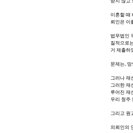
받지 않고
이혼할 때
뢰인은 이
법무법인 
질적으로는
거 제출하
문제는
,
망
그러나
재
그러한 재
루어진 재
우리 청주
그리고 원
의뢰인의 