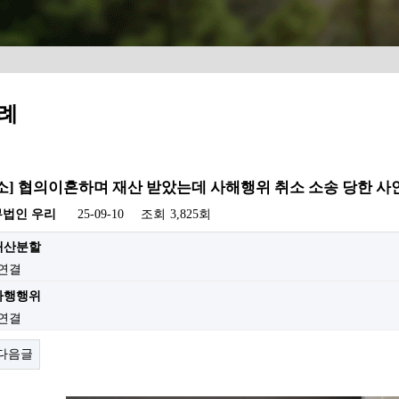
례
[승소] 협의이혼하며 재산 받았는데 사해행위 취소 소송 당한 사
무법인 우리
25-09-10
조회
3,825회
//재산분할
 연결
//사행행위
 연결
다음글