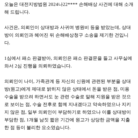
오늘은 대전지방법원
2024
나
22****
손해배상 사건에 대해 소개
해 드립니다
.
사건은
,
의뢰인이 상대방과 사귀며 병원비 등을 받았는데
,
상대
방이 의뢰인과 헤어진 뒤 손해배상청구 소송을 제기한 건입니
다
.
1
심에서 패소 판결받아
,
의뢰인은 패소 판결문을 들고 사무실에
와서
2
심 진행을 의뢰하였습니다
.
의뢰인이 나이
,
가족관계 등 자신의 신원에 관련된 부분을 상대
방
(
원고
)
에게 제대로 밝히지 않은 상태에서 돈을 받은 점
,
미용
수술을 받으려 하면서도 눈 관련 수술로 말해 지원을 받은 것으
로 보이는 점
,
수술 전후로 함께 지내겠다고 약속하였으나 지키
지 않은 점
,
일부 의뢰인이 부담하기로 하였으나 이를 상대방이
부담한 점
, 1
개월 남짓 짧은 기간에 원고가 상당한 금액을 지출
한 점 등이 불리한 요소였습니다
.