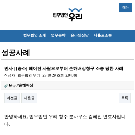
메뉴
법무법인 소개
업무분야
온라인상담
나홀로소송
성공사례
민사 | [승소] 헤어진 사람으로부터 손해배상청구 소송 당한 사례
작성자
법무법인 우리
25-10-29
조회
2,948회
http://손해배상
이전글
다음글
목록
본문
안녕하세요
,
법무법인 우리 청주 분사무소 김혜진 변호사입니
다
.