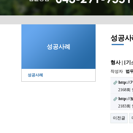
성공사
성공사례
형사 | 
작성자
법
성공사례
http:
2168회
http:
2183회
이전글