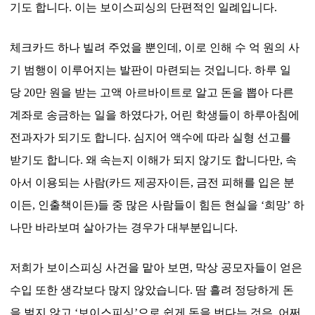
기도 합니다
.
이는 보이스피싱의 단편적인 일례입니다
.
체크카드 하나 빌려 주었을 뿐인데
,
이로 인해 수 억 원의 사
기 범행이 이루어지는 발판이 마련되는 것입니다
.
하루 일
당
20
만 원을 받는 고액 아르바이트로 알고 돈을 뽑아 다른
계좌로 송금하는 일을 하였다가
,
어린 학생들이 하루아침에
전과자가 되기도 합니다
.
심지어 액수에 따라 실형 선고를
받기도 합니다
.
왜 속는지 이해가 되지 않기도 합니다만
,
속
아서 이용되는 사람
(
카드 제공자이든
,
금전 피해를 입은 분
이든
,
인출책이든
)
들 중 많은 사람들이 힘든 현실을
‘
희망
’
하
나만 바라보며 살아가는 경우가 대부분입니다
.
저희가 보이스피싱 사건을 맡아 보면
,
막상 공모자들이 얻은
수입 또한 생각보다 많지 않았습니다
.
땀 흘려 정당하게 돈
을 벌지 않고
‘
보이스피싱
’
으로 쉽게 돈을 번다는 것은
,
어쩌