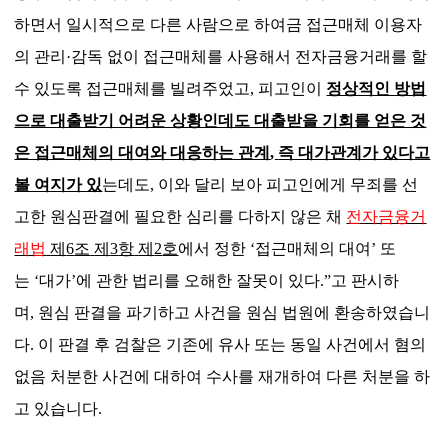
하면서 일시적으로 다른 사람으로 하여금 접근매체 이용자
의 관리
·
감독 없이 접근매체를 사용해서 전자금융거래를 할
수 있도록 접근매체를 빌려주었고
,
피고인이
정상적인 방법
으로 대출받기 어려운 상황인데도 대출받을 기회를 얻은 것
은 접근매체의 대여와 대응하는 관계
,
즉 대가관계가 있다고
볼 여지가 있
는데도
,
이와 달리 보아 피고인에게 무죄를 선
고한 원심판결에 필요한 심리를 다하지 않은 채
전자금융거
래법
제
6
조
제
3
항
제
2
호
에서 정한
‘
접근매체의 대여
’
또
는
‘
대가
’
에 관한 법리를 오해한 잘못이 있다
.
”
고 판시하
며
,
원심 판결을 파기하고 사건을 원심 법원에 환송하였습니
다
.
이 판결 후 검찰은 기존에 유사 또는 동일 사건에서 혐의
없음 처분한 사건에 대하여 수사를 재개하여 다른 처분을 하
고 있습니다
.