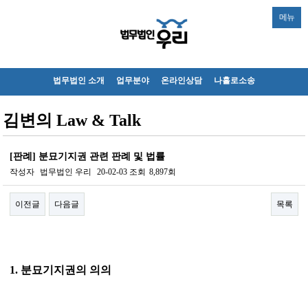
메뉴
법무법인 소개
업무분야
온라인상담
나홀로소송
김변의 Law & Talk
[판례] 분묘기지권 관련 판례 및 법률
작성자
법무법인 우리
20-02-03
조회
8,897회
이전글
다음글
목록
본문
1. 분묘기지권의 의의