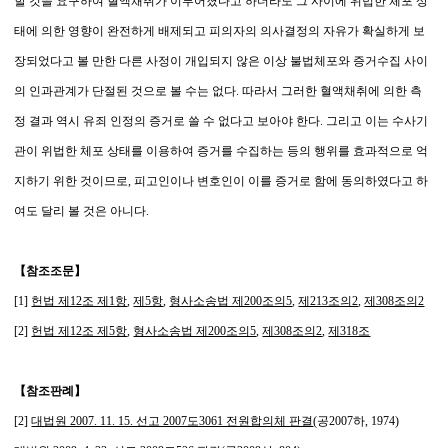
할 것을 요구하여 혈액채취가 이루어졌다고 하더라도 그 사이에 위법한 체포 상
태에 의한 영향이 완전하게 배제되고 피의자의 의사결정의 자유가 확실하게 보
장되었다고 볼 만한 다른 사정이 개입되지 않은 이상 불법체포와 증거수집 사이
의 인과관계가 단절된 것으로 볼 수는 없다. 따라서 그러한 혈액채취에 의한 측
정 결과 역시 유죄 인정의 증거로 쓸 수 없다고 보아야 한다. 그리고 이는 수사기
관이 위법한 체포 상태를 이용하여 증거를 수집하는 등의 행위를 효과적으로 억
지하기 위한 것이므로, 피고인이나 변호인이 이를 증거로 함에 동의하였다고 하
여도 달리 볼 것은 아니다.
【참조조문】
[1]
헌법 제12조 제1항
,
제5항
,
형사소송법 제200조의5
,
제213조의2
,
제308조의2
[2]
헌법 제12조 제5항
,
형사소송법 제200조의5
,
제308조의2
,
제318조
【참조판례】
[2]
대법원 2007. 11. 15. 선고 2007도3061 전원합의체 판결
(공2007하, 1974)