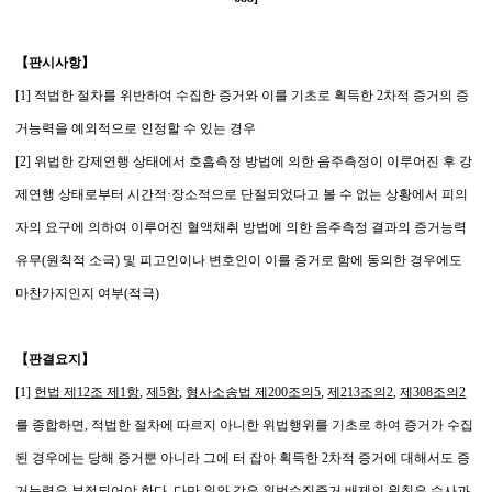
【판시사항】
[1] 적법한 절차를 위반하여 수집한 증거와 이를 기초로 획득한 2차적 증거의 증
거능력을 예외적으로 인정할 수 있는 경우
[2] 위법한 강제연행 상태에서 호흡측정 방법에 의한 음주측정이 이루어진 후 강
제연행 상태로부터 시간적·장소적으로 단절되었다고 볼 수 없는 상황에서 피의
자의 요구에 의하여 이루어진 혈액채취 방법에 의한 음주측정 결과의 증거능력
유무(원칙적 소극) 및 피고인이나 변호인이 이를 증거로 함에 동의한 경우에도
마찬가지인지 여부(적극)
【판결요지】
[1]
헌법 제12조 제1항
,
제5항
,
형사소송법 제200조의5
,
제213조의2
,
제308조의2
를 종합하면, 적법한 절차에 따르지 아니한 위법행위를 기초로 하여 증거가 수집
된 경우에는 당해 증거뿐 아니라 그에 터 잡아 획득한 2차적 증거에 대해서도 증
거능력은 부정되어야 한다. 다만 위와 같은 위법수집증거 배제의 원칙은 수사과