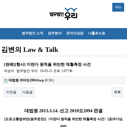
메뉴
법무법인 소개
업무분야
온라인상담
나홀로소송
김변의 Law & Talk
[판례][형사] 미란다 원칙을 위반한 채혈측정 사건
작성자
법무법인 우리
18-03-21
조회
5,077회
대법원 2010도2094.hwp
(8.5K)
이전글
다음글
목록
본문
대법원 2013.3.14. 선고 2010도2094 판결
[도로교통법위반(음주운전)]〈미란다 원칙을 위반한 채혈측정 사건〉[공2013상,
688]