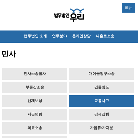
메뉴
법무법인 소개
업무분야
온라인상담
나홀로소송
민사
민사소송절차
대여금청구소송
부동산소송
건물명도
산재보상
교통사고
지급명령
강제집행
의료소송
가압류/가처분